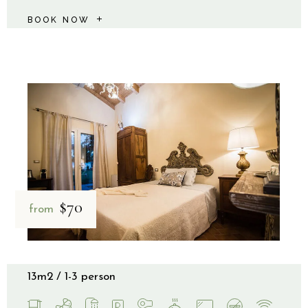
BOOK NOW
$70
from
13m2
1-3 person