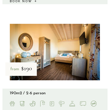
BOOK NOW
$190
from
190m2
2-6 person